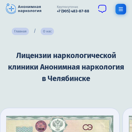
Круглосуточно
+7 (905) 483-87-88
Получить помощь специалиста
Главная
О нас
О нас
Лицензии наркологической
Наркомания
клиники Анонимная наркология
Алкоголизм
в Челябинске
Нарколог
Стационар
Психиатрия
Цены