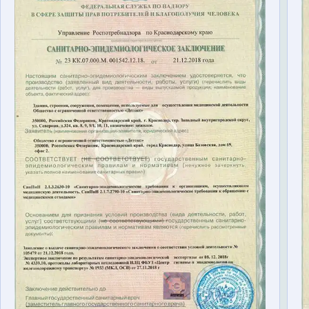
Терапия
Контакты
Круглосуточно, анонимно
+7 (905) 483-87-88
Адрес call-центра
Челябинск, улица Горького, 24