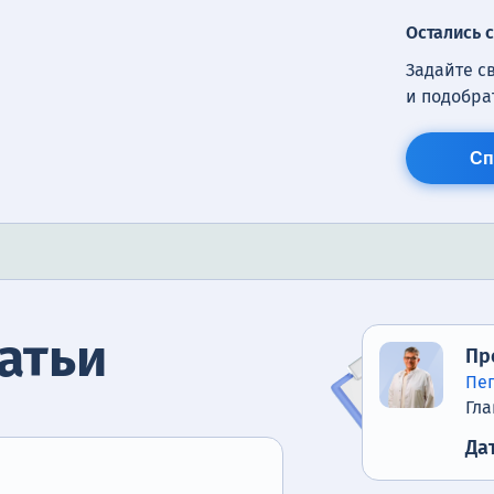
Остались 
Задайте с
и подобра
Сп
атьи
Пр
Пе
Гла
Да