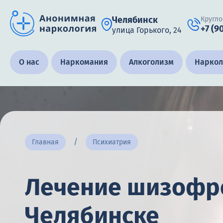
Челябинск
Кругло
+7 (9
улица Горького, 24
Получить помощь специалиста
О нас
Наркомания
Алкоголизм
Наркол
Круглосуточно, анонимно
+7 (905) 483-87-88
Адрес call-центра
Главная
Психиатрия
Челябинск, улица Горького, 24
Лечение шизофр
Челябинске