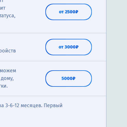
ит
дит
от 2500₽
атуса,
от 3000₽
ройств
 можем
ий по
дому,
5000₽
ки.
та вы
от 2500₽
а 3-6-12 месяцев. Первый
многие