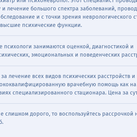
хиатр или психоневролог. Этот специалист провод
у и лечение большого спектра заболеваний, прово
бследование и с точки зрения неврологического ст
 высшие психические функции.
е психологи занимаются оценкой, диагностикой и
сихических, эмоциональных и поведенческих расст
 за лечение всех видов психических расстройств и
сихиатра ― это прием врача с выдачей рекомендац
сококвалифицированную врачебную помощь как на 
диагностике, лечению психических заболеваний и
овиях специализированного стационара. Цена за сут
сихики. С помощью квалифицированного специалис
ть и вылечить такие отклонения, как шизофрения,
е слишком дорого, то воспользуйтесь рассрочкой н
ки, депрессия, патологические страхи, неврозы и 
б.