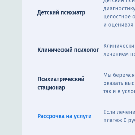
Детский пси
диагностик
Детский психиатр
целостное о
и оценивая
Клинически
Клинический психолог
лечением п
Мы беремся
Психиатрический
Консультация п
оказать вы
стационар
профилактике, 
так и в усл
расстройств п
Психиатр
сможете смягчи
Если лечени
панические ата
Рассрочка на услуги
платеж 0 ру
другие.