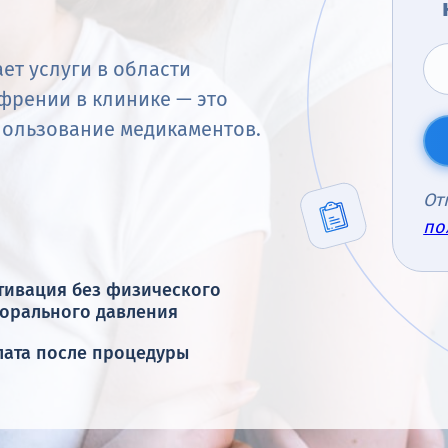
ет услуги в области
френии в клинике — это
ользование медикаментов.
От
по
тивация без физического
морального давления
лата после процедуры