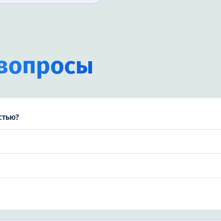
вопросы
стью?