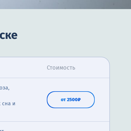
ске
Стоимость
оза,
от 2500₽
 сна и