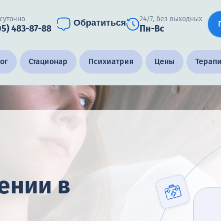
суточно
24/7, без выходных
Обратиться
05) 483-87-88
Пн-Вс
ог
Стационар
Психиатрия
Цены
Терап
ении в