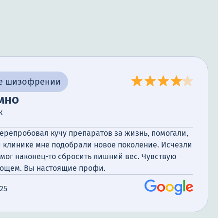
е шизофрении
мно
к
репробовал кучу препаратов за жизнь, помогали,
й клинике мне подобрали новое поколение. Исчезли
смог наконец-то сбросить лишний вес. Чувствую
овощем. Вы настоящие профи.
025