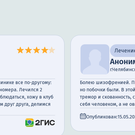
Лечени
Анони
г.Челябинс
линике все по-другому:
Болею шизофренией. Пе
номера. Лечился 2
но побочки были. В это
блюдаться, хожу в клуб
тремор и скованность, 
м друг друга, делимся
себя человеком, а не 
Опубликован:
15.05.2