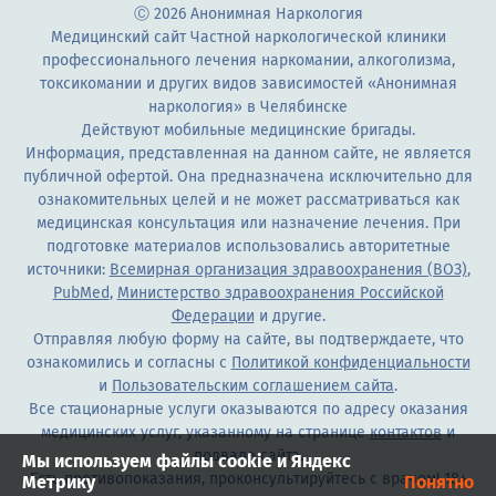
Ⓒ 2026 Анонимная Наркология
Медицинский сайт Частной наркологической клиники
профессионального лечения наркомании, алкоголизма,
токсикомании и других видов зависимостей «Анонимная
наркология» в Челябинске
Действуют мобильные медицинские бригады.
Информация, представленная на данном сайте, не является
публичной офертой. Она предназначена исключительно для
ознакомительных целей и не может рассматриваться как
медицинская консультация или назначение лечения. При
подготовке материалов использовались авторитетные
источники:
Всемирная организация здравоохранения (ВОЗ)
,
PubMed
,
Министерство здравоохранения Российской
Федерации
и другие.
Отправляя любую форму на сайте, вы подтверждаете, что
ознакомились и согласны с
Политикой конфиденциальности
и
Пользовательским соглашением сайта
.
Все стационарные услуги оказываются по адресу оказания
медицинских услуг, указанному на странице
контактов
и
подвале сайта.
Мы используем файлы cookie и Яндекс
Есть противопоказания, проконсультируйтесь с врачом! 18+
Метрику
Понятно