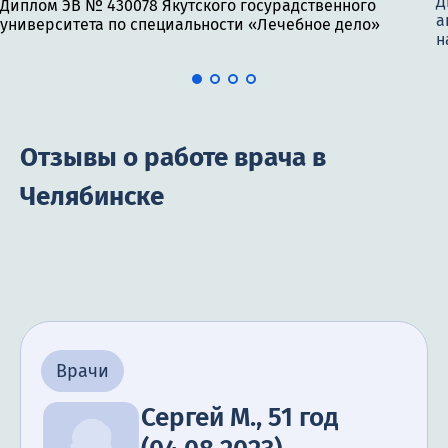
Д
Диплом ЭВ № 430078 Якутского госурадственного
а
университета по специальности «Лечебное дело»
н
Отзывы о работе врача в
Челябинске
Врачи
Сергей М., 51 год