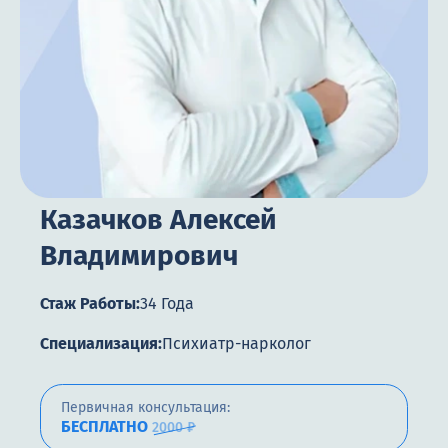
Цены
Контакты
Круглосуточно, анонимно
+7 (905) 483-87-88
Казачков Алексей
Адрес call-центра
Челябинск, улица Горького, 24
Владимирович
Стаж Работы:
34 Года
Специализация:
Психиатр-нарколог
Первичная консультация:
БЕСПЛАТНО
2000 ₽