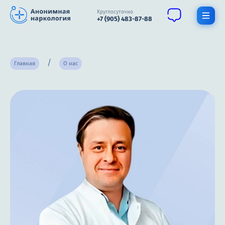
Круглосуточно
+7 (905) 483-87-88
Получить помощь специалиста
Главная
О нас
О нас
Наркомания
Алкоголизм
Нарколог
Стационар
Психиатрия
Терапия