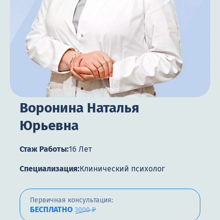
Цены
Контакты
Круглосуточно, анонимно
+7 (905) 483-87-88
Воронина Наталья
Адрес call-центра
Челябинск, улица Горького, 24
Юрьевна
Стаж Работы:
16 Лет
Специализация:
Клинический психолог
Первичная консультация:
БЕСПЛАТНО
3000 ₽