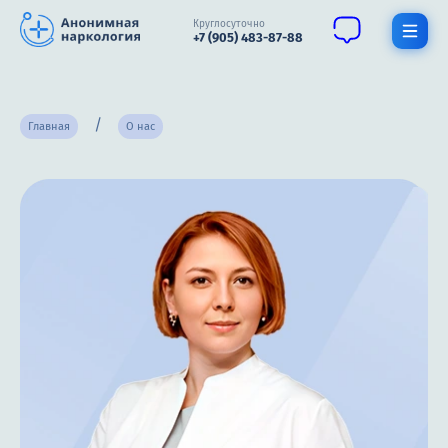
Круглосуточно
+7 (905) 483-87-88
Получить помощь специалиста
Главная
О нас
О нас
Наркомания
Алкоголизм
Нарколог
Стационар
Психиатрия
Терапия