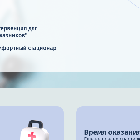
тервенция для
тказников"
мфортный стационар
Время оказания
Еще не поздно спасти 