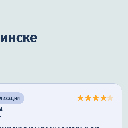
бинске
ализация
м
к