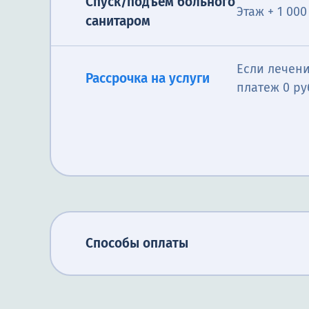
Спуск/подъём больного
Этаж + 1 000
санитаром
Если лечени
Рассрочка на услуги
платеж 0 ру
Способы оплаты