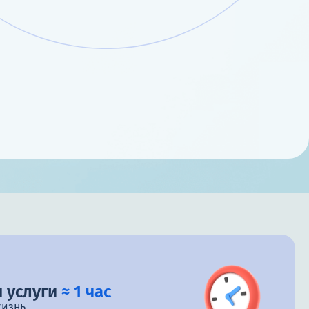
 услуги
≈ 1 час
жизнь