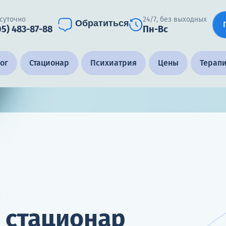
суточно
24/7, без выходных
Обратиться
05) 483-87-88
Пн-Вс
ог
Стационар
Психиатрия
Цены
Терап
в
 стационар