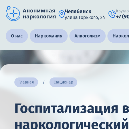
Челябинск
Кругло
+7 (9
улица Горького, 24
Получить помощь специалиста
О нас
Наркомания
Алкоголизм
Наркол
Круглосуточно, анонимно
+7 (905) 483-87-88
Адрес call-центра
Главная
Стационар
Челябинск, улица Горького, 24
Госпитализация 
наркологический