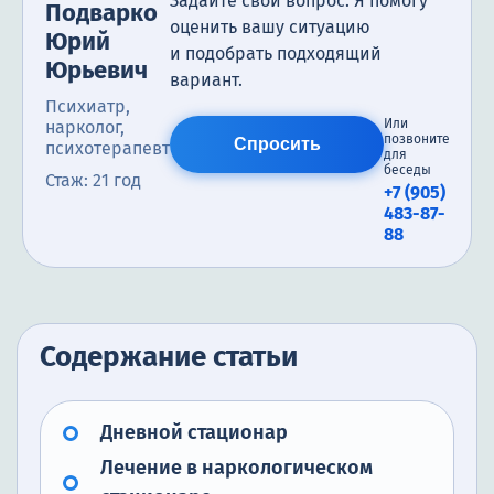
Задайте свой вопрос. Я помогу
Подварко
оценить вашу ситуацию
Юрий
и подобрать подходящий
Юрьевич
вариант.
Психиатр,
Или
нарколог,
позвоните
Спросить
психотерапевт
для
беседы
Стаж: 21 год
+7 (905)
483-87-
88
Содержание статьи
Дневной стационар
Лечение в наркологическом