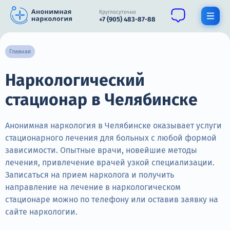
Круглосуточно
+7 (905) 483-87-88
Получить помощь специалиста
Главная
Наркологический
О нас
стационар в Челябинске
Наркомания
Алкоголизм
Анонимная наркология в Челябинске оказывает услуги
стационарного лечения для больных с любой формой
Нарколог
зависимости. Опытные врачи, новейшие методы
лечения, привлечение врачей узкой специализации.
Стационар
Записаться на прием нарколога и получить
направление на лечение в наркологическом
Психиатрия
стационаре можно по телефону или оставив заявку на
Цены
сайте наркологии.