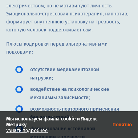
электричеством, но не мотивируют личность.
Эмоционально-стрессовая психотерапия, напротив,
формирует внутреннюю установку на трезвость,
которую человек поддерживает сам.
Плюсы кодировки перед альтернативными
подходами:
отсутствие медикаментозной
нагрузки;
воздействие на психологические
механизмы зависимости;
возможность повторного применения
без последствий;
Мы используем файлы cookie и Яндекс
Метрику
Понятно
формирование устойчивой
Узнать подробнее
мотивации к трезвости.