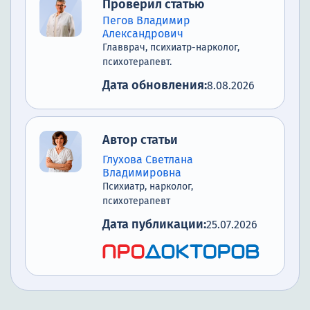
Проверил статью
Научное обоснование
Пегов Владимир
эффективности метода
Александрович
Главврач, психиатр-нарколог,
Почему выбирают нашу клинику
психотерапевт.
Список литературы
Дата обновления:
8.08.2026
Автор статьи
Глухова Светлана
Владимировна
Психиатр, нарколог,
психотерапевт
Дата публикации:
25.07.2026