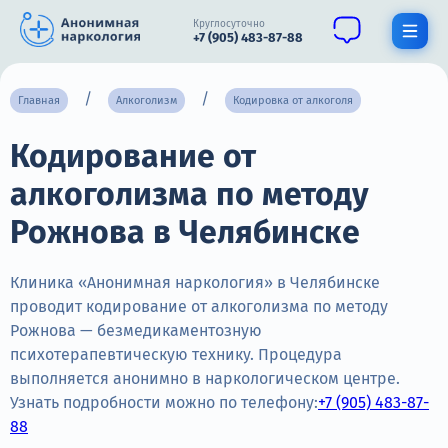
Круглосуточно
+7 (905) 483-87-88
Получить помощь специалиста
Главная
Алкоголизм
Кодировка от алкоголя
Кодирование от
О нас
алкоголизма по методу
Наркомания
Рожнова в Челябинске
Алкоголизм
Нарколог
Клиника «Анонимная наркология» в Челябинске
проводит кодирование от алкоголизма по методу
Стационар
Рожнова — безмедикаментозную
психотерапевтическую технику. Процедура
Психиатрия
выполняется анонимно в наркологическом центре.
Узнать подробности можно по телефону:
+7 (905) 483-87-
Цены
88