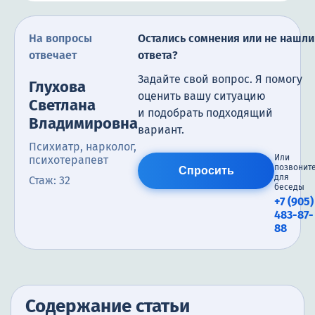
На вопросы
Остались сомнения или не нашли
отвечает
ответа?
Задайте свой вопрос. Я помогу
Глухова
оценить вашу ситуацию
Светлана
и подобрать подходящий
Владимировна
вариант.
Психиатр, нарколог,
Или
психотерапевт
позвонит
Спросить
для
Стаж: 32
беседы
+7 (905)
483-87-
88
Содержание статьи