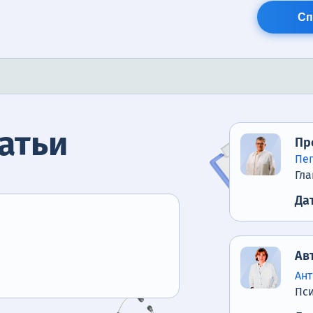
Сп
атьи
Пр
Пе
Гла
Да
Ав
Ан
Пс