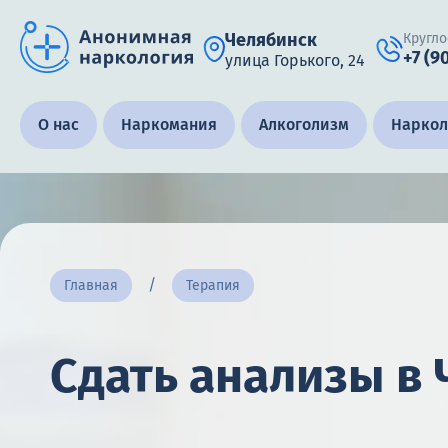
Челябинск
Кругло
+7 (9
улица Горького, 24
Получить помощь специалиста
О нас
Наркомания
Алкоголизм
Наркол
Круглосуточно, анонимно
+7 (905) 483-87-88
Адрес call-центра
Главная
Терапия
Челябинск, улица Горького, 24
Сдать анализы в