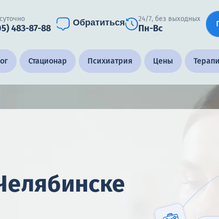
суточно
24/7, без выходных
Обратиться
05) 483-87-88
Пн-Вс
ог
Стационар
Психиатрия
Цены
Терап
 Челябинске