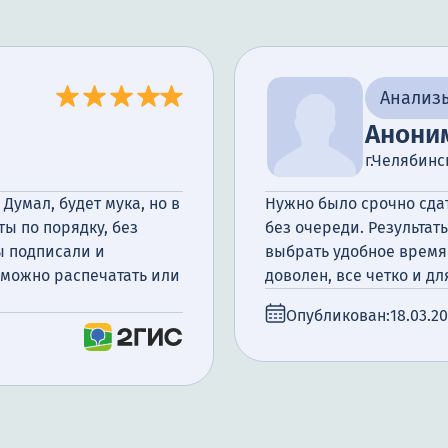
Анализ
Анони
г.Челябинс
Думал, будет мука, но в
Нужно было срочно сдат
ты по порядку, без
без очереди. Результат
ы подписали и
выбрать удобное время 
, можно распечатать или
доволен, все четко и дл
Опубликован:
18.03.2