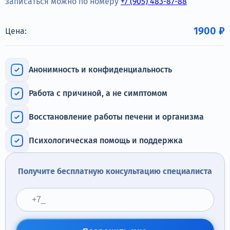
записаться можно по номеру
+7 (905) 483-87-88
Терапия
Контакты
1900 ₽
Цена:
Анонимность и конфиденциальность
Круглосуточно, анонимно
Работа с причиной, а не симптомом
+7 (905) 483-87-88
Восстановление работы печени и организма
Адрес call-центра
Челябинск, улица Горького, 24
Психологическая помощь и поддержка
Получите бесплатную консультацию специалиста