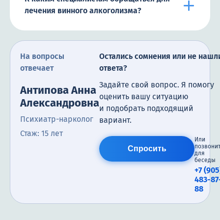
лечения винного алкоголизма?
На вопросы
Остались сомнения или не нашл
отвечает
ответа?
Задайте свой вопрос. Я помогу
Антипова Анна
оценить вашу ситуацию
Александровна
и подобрать подходящий
Психиатр-нарколог
вариант.
Стаж: 15 лет
Или
позвони
Спросить
для
беседы
+7 (905
483-87
88