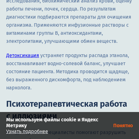
исследования, биохимический анализ крови, оценку
работы печени, почек, сердца. По результатам
диагностики подбираются препараты для очищения
организма. Применяются инфузионные растворы с
витаминами группы B, антиоксидантами,
электролитами, улучшающими обмен веществ.
Детоксикация
устраняет продукты распада этанола,
восстанавливает водно-солевой баланс, улучшает
состояние пациента. Методика проводится щадяще,
без выраженного дискомфорта, под наблюдением
нарколога.
Психотерапевтическая работа
с иллюзиями
Мы используем файлы cookie и Яндекс
Метрику
Понятно
Узнать подробнее
В ходе терапии специалисты помогают разрушить