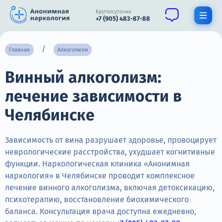
Круглосуточно
+7 (905) 483-87-88
Получить помощь специалиста
Главная
Алкоголизм
Винный алкоголизм:
О нас
лечение зависимости в
Наркомания
Челябинске
Алкоголизм
Нарколог
Зависимость от вина разрушает здоровье, провоцирует
неврологические расстройства, ухудшает когнитивные
Стационар
функции. Наркологическая клиника «Анонимная
наркология» в Челябинске проводит комплексное
Психиатрия
лечение винного алкоголизма, включая детоксикацию,
психотерапию, восстановление биохимического
Цены
баланса. Консультация врача доступна ежедневно,