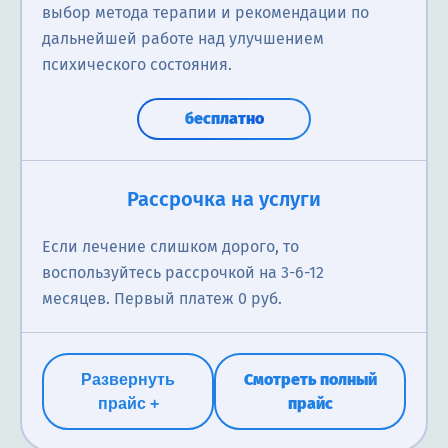
выбор метода терапии и рекомендации по
дальнейшей работе над улучшением
психического состояния.
бесплатно
Лечение в стационаре
Детоксикация от алкоголя стандартная
Медикаментозная поддержка
Рассрочка на услуги
Круглосуточное наблюдение, медикаментозная
1 капельница. Солевой раствор, витамины группы B,
Курс современных препаратов, устраняющих
Если лечение слишком дорого, то
терапия, психотерапевтическая помощь, поддержка
препараты для печени, седативные.
физическую зависимость от вина. Врач
воспользуйтесь рассрочкой на 3-6-12
специалистов и создание безопасной атмосферы
индивидуально подберет средства, снижающие тягу
месяцев. Первый платеж 0 руб.
для восстановления психического здоровья.
именно к слабоалкогольным напиткам,
3500₽
нормализующие работу печени и нервной системы.
Терапия купирует абстинентный синдром и создает
2100₽
Смотреть полный
Развернуть
устойчивое равнодушие к вину, что является
прайс
прайс +
основой для дальнейшей психологической работы.