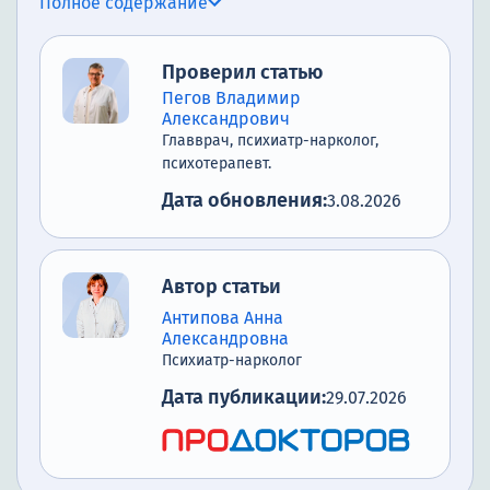
Полное содержание
Наши плюсы в лечении винной
зависимости
Проверил статью
Уникальные аспекты нашего
Пегов Владимир
подхода
Александрович
Главврач, психиатр-нарколог,
Как начать лечение зависимости
психотерапевт.
от вина в нашей клинике
Дата обновления:
3.08.2026
Список литературы
Автор статьи
Антипова Анна
Александровна
Психиатр-нарколог
Дата публикации:
29.07.2026