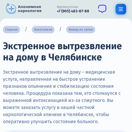
Круглосуточно
+7 (905) 483-87-88
Получить помощь специалиста
Главная
Алкоголизм
Вывод из запоя
Экстренное вытрезвление
О нас
на дому в Челябинске
Наркомания
Алкоголизм
Экстренное вытрезвление на дому – медицинская
услуга, направленная на быстрое устранение
Нарколог
признаков опьянения и стабилизацию состояния
человека. Процедура показана тем, кто столкнулся с
Стационар
выраженной интоксикацией из-за спиртного. Вы
можете заказать услугу в нашей частной
Психиатрия
наркологической клинике в Челябинске, чтобы
Цены
оперативно улучшить состояние больного.