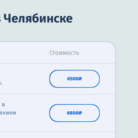
в Челябинске
Стоимость
6500₽
.
 в
лением
6800₽