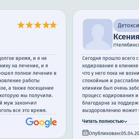
Детокс
Ксени
г.Челябинс
олгое время, и я не
Сегодня прошло всего с
нику на лечение, и я
кодирование в клинике 
прошел полное лечение в
что у него пока не возн
ановление работы
спокойным и расслаблен
ое, а также посещение
клиники был очень заб
 которую мы получили.
процесс кодирования и 
ой муж закончил
благодарна за поддержк
оголь все это время.
выздоровлению может б
справимся.
Читать полностью
Опубликован:
05.04.2