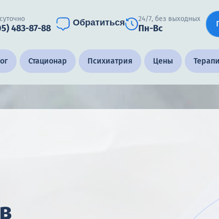
суточно
24/7, без выходных
Обратиться
05) 483-87-88
Пн-Вс
ог
Стационар
Психиатрия
Цены
Терап
в