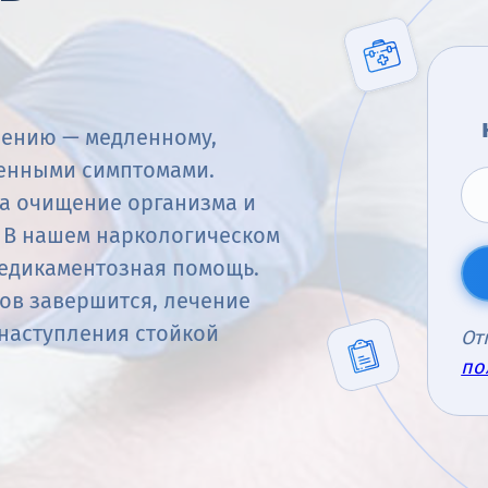
лению — медленному,
женными симптомами.
на очищение организма и
 В нашем наркологическом
медикаментозная помощь.
ков завершится, лечение
наступления стойкой
От
по