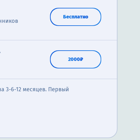
Бесплатно
нников
,
2000₽
включать в
гических
ение
4000₽
бесплатно
еме
а 3-6-12 месяцев. Первый