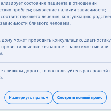
нализирует состояние пациента в отношении
еских проблем; выявление наличия зависимости;
 соответствующего лечения; консультацию родстве
зависимости близкого человека.
 дому может проводить консультацию, диагностику
 провести лечение связанное с зависимостью или
легчения симптомов синдрома отмены. Она может 
изирует состояние пациента в отношении нарколо
м.
икаментов, которые заменяют опиоиды, а также
ление наличия наркотической зависимости; назнач
ю терапию, такую как психологическую помощь и
его лечения; консультацию родственников о пробл
е слишком дорого, то воспользуйтесь рассрочкой н
билитации.
изкого человека.
б.
Смотреть полный прайс
Развернуть прайс +