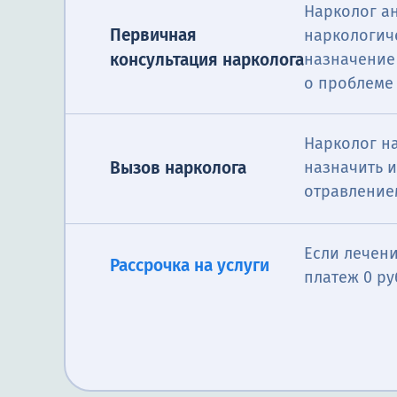
Нарколог а
Первичная
наркологич
консультация нарколога
назначение
о проблеме 
Нарколог на
Вызов нарколога
назначить и
Это процесс об
Нарколог анал
отравление
Первичная консультация
себя прием мед
проблем; выяв
Снятие ломки
поддерживающу
нарколога
соответствующ
Если лечени
программы реа
зависимости бл
Рассрочка на услуги
платеж 0 ру