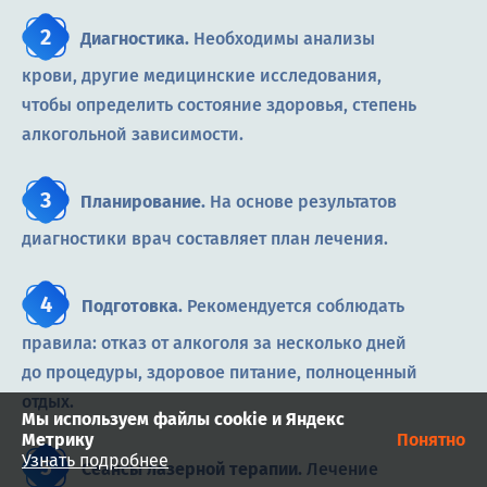
Диагностика.
Необходимы анализы
крови, другие медицинские исследования,
чтобы определить состояние здоровья, степень
алкогольной зависимости.
Планирование.
На основе результатов
диагностики врач составляет план лечения.
Подготовка.
Рекомендуется соблюдать
правила: отказ от алкоголя за несколько дней
до процедуры, здоровое питание, полноценный
отдых.
Мы используем файлы cookie и Яндекс
Метрику
Понятно
Узнать подробнее
Сеансы лазерной терапии.
Лечение