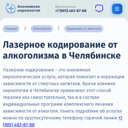
Круглосуточно
+7 (905) 483-87-88
Получить помощь специалиста
Главная
Алкоголизм
Кодировка от алкоголя
Лазерное кодирование от
О нас
алкоголизма в Челябинске
Наркомания
Алкоголизм
Лазерное кодирование – это анонимная
наркологическая услуга, которая помогает в коррекции
Нарколог
зависимости от спиртных напитков. Врачи клиники
наркологии в Челябинске применяют этот способ
Стационар
терапии как самостоятельно, так и в составе
индивидуальных программ комплексного лечения
Психиатрия
зависимости от алкоголя. Узнать подробнее об услугах
Цены
можно по круглосуточному телефону горячей линии
+7
(905) 483-87-88