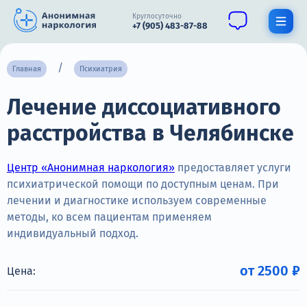
Круглосуточно
+7 (905) 483-87-88
Получить помощь специалиста
Главная
Психиатрия
Лечение диссоциативного
О нас
расстройства в Челябинске
Наркомания
Алкоголизм
Центр «Анонимная наркология»
предоставляет услуги
психиатрической помощи по доступным ценам. При
Нарколог
лечении и диагностике используем современные
методы, ко всем пациентам применяем
Стационар
индивидуальный подход.
Психиатрия
от 2500 ₽
Цена:
Цены