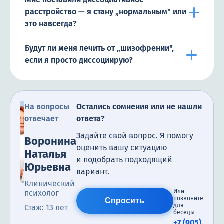
расстройство — я стану „нормальным" или
это навсегда?
Будут ли меня лечить от „шизофрении",
если я просто диссоциирую?
На вопросы
Остались сомнения или не нашли
отвечает
ответа?
Задайте свой вопрос. Я помогу
Воронина
оценить вашу ситуацию
Наталья
и подобрать подходящий
Юрьевна
вариант.
Клинический
Или
психолог
позвоните
Спросить
для
Стаж: 13 лет
беседы
+7 (905)