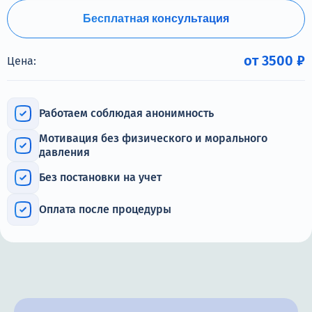
Терапия
Бесплатная консультация
Контакты
от 3500 ₽
Цена:
Работаем соблюдая анонимность
Круглосуточно, анонимно
+7 (905) 483-87-88
Мотивация без физического и морального
давления
Адрес call-центра
Челябинск, улица Горького, 24
Без постановки на учет
Оплата после процедуры