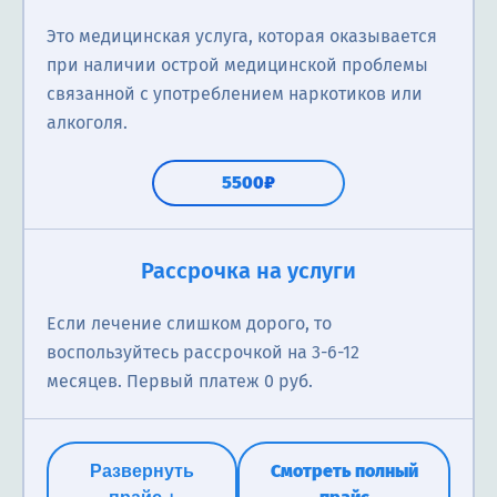
Это медицинская услуга, которая оказывается
при наличии острой медицинской проблемы
связанной с употреблением наркотиков или
алкоголя.
5500₽
Реабилитация в центре
Первичная консультация нарколога
Рассрочка на услуги
Программы реабилитации могут варьироваться в
Нарколог анализирует состояние пациента в
Если лечение слишком дорого, то
зависимости от конкретных потребностей
отношении наркологических проблем; выявление
воспользуйтесь рассрочкой на 3-6-12
пациентов, но они обычно включают в себя
наличия наркотической зависимости; назначение
месяцев. Первый платеж 0 руб.
медицинское лечение, психологическую поддержку
соответствующего лечения; консультацию
и консультации, групповую терапию, тренинги и
родственников о проблеме зависимости близкого
обучение навыкам поведения, которые помогут
человека.
Смотреть полный
Развернуть
пациентам вернуться к здоровой жизни и