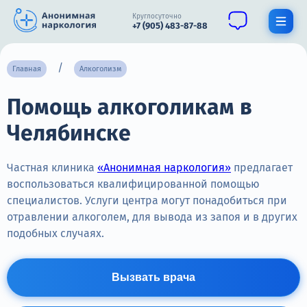
Круглосуточно
+7 (905) 483-87-88
Получить помощь специалиста
Главная
Алкоголизм
Помощь алкоголикам в
О нас
Челябинске
Наркомания
Алкоголизм
Частная клиника
«Анонимная наркология»
предлагает
воспользоваться квалифицированной помощью
Нарколог
специалистов. Услуги центра могут понадобиться при
отравлении алкоголем, для вывода из запоя и в других
Стационар
подобных случаях.
Психиатрия
Вызвать врача
Цены