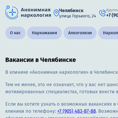
Челябинск
Кругло
+7 (9
улица Горького, 24
Получить помощь специалиста
О нас
Наркомания
Алкоголизм
Наркол
Вакансии в Челябинске
Круглосуточно, анонимно
+7 (905) 483-87-88
В клинике «Анонимная наркология» в Челябинс
Адрес call-центра
Челябинск, улица Горького, 24
Тем не менее, это не означает, что у вас нет ш
мотивированных специалистах, готовых внести
Если вы хотите узнать о возможных вакансиях в
клиники по телефону:
+7 (905) 483-87-88
. Возмож