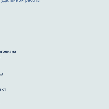
и удалённой работы.
оголизма
е
ой
 от
т