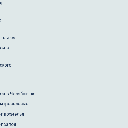
я
е
голизм
оя в
ского
оя в Челябинске
вытрезвление
от похмелья
т запоя