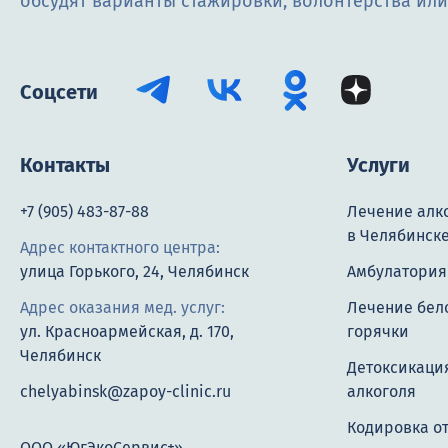
обсудят варианты стажировки, волонтёрства ил
Соцсети
Контакты
Услуги
+7 (905) 483-87-88
Лечение алк
в Челябинск
Адрес контактного центра:
улица Горького, 24, Челябинск
Амбулатория
Адрес оказания мед. услуг:
Лечение бел
ул. Красноармейская, д. 170,
горячки
Челябинск
Детоксикация
chelyabinsk@zapoy-clinic.ru
алкоголя
Кодировка о
ООО «ЮгЭкоСервис+»