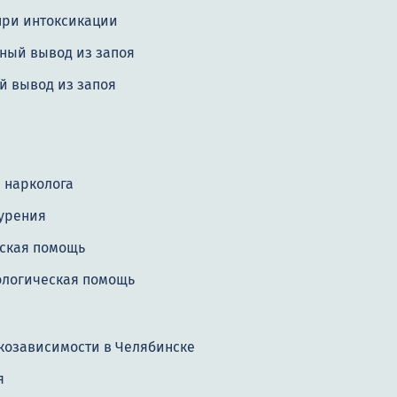
при интоксикации
ный вывод из запоя
й вывод из запоя
 нарколога
курения
ская помощь
ологическая помощь
козависимости в Челябинске
я