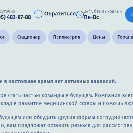
суточно
24/7, без выходных
Обратиться
05) 483-87-88
Пн-Вс
ог
Стационар
Психиатрия
Цены
Терап
ке
в настоящее время нет активных вакансий.
ансов стать частью команды в будущем. Компания в
 вклад в развитие медицинской сферы и помощь л
 будущем или обсудить другие формы сотрудничеств
но, вам предложат оставить резюме для рассмотрен