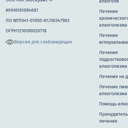
алкоголя
ИНН6161094681
Лечение
хроническог
ЛО №Л041-01050-61/00347983
алкоголизма
ОГРН1216100020718
Лечение
Версия для слабовидящих
иглоукалыва
Лечение
подростково
алкоголизма
Лечение на 
Лечение пив
алкоголизма
Помощь алко
Принудитель
лечение