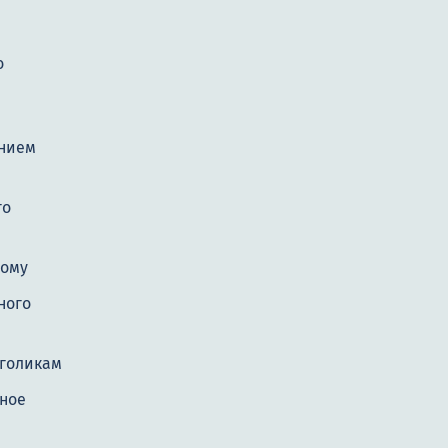
о
нием
го
дому
ного
голикам
ное