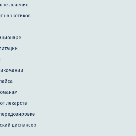
ное лечение
т наркотиков
е
тационаре
литации
и
сикомании
пайса
команам
от лекарств
передозировке
ский диспансер