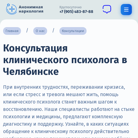
Круглосуточно
+7 (905) 483-87-88
Получить помощь специалиста
Главная
О нас
Консультации
Консультация
О нас
клинического психолога в
Наркомания
Челябинске
Алкоголизм
Нарколог
При внутренних трудностях, переживании кризиса,
или если стресс и тревога мешают жить, помощь
Стационар
клинического психолога станет важным шагом к
восстановлению. Наши специалисты работают на стыке
Психиатрия
психологии и медицины, предлагают комплексную
диагностику и поддержку. Узнайте, в каких ситуациях
Цены
обращение к клиническому психологу действительно