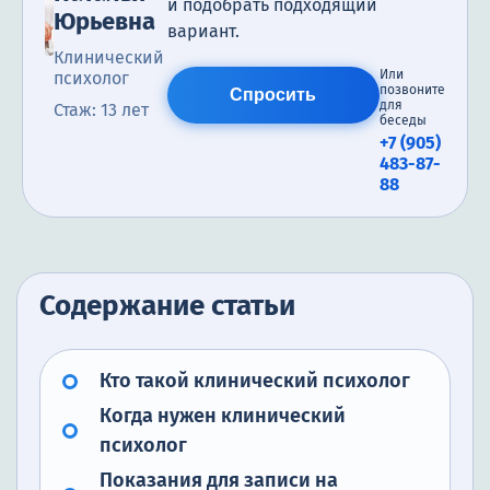
и подобрать подходящий
Юрьевна
вариант.
Клинический
Или
психолог
позвоните
Спросить
для
Стаж: 13 лет
беседы
+7 (905)
483-87-
88
Содержание статьи
Кто такой клинический психолог
Когда нужен клинический
психолог
Показания для записи на