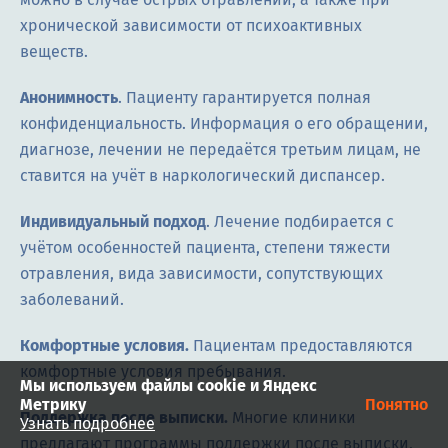
хронической зависимости от психоактивных
веществ.
Анонимность
. Пациенту гарантируется полная
конфиденциальность. Информация о его обращении,
диагнозе, лечении не передаётся третьим лицам, не
ставится на учёт в наркологический диспансер.
Индивидуальный подход
. Лечение подбирается с
учётом особенностей пациента, степени тяжести
отравления, вида зависимости, сопутствующих
заболеваний.
Комфортные условия.
Пациентам предоставляются
комфортные условия пребывания.
Мы используем файлы cookie и Яндекс
Метрику
Понятно
Поддержка после выписки.
Многие клиники
Узнать подробнее
предлагают программы поддержки после выписки,