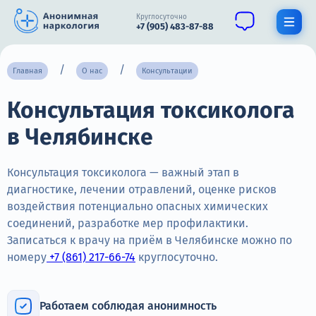
Круглосуточно
+7 (905) 483-87-88
Получить помощь специалиста
Главная
О нас
Консультации
Консультация токсиколога
О нас
в Челябинске
Наркомания
Алкоголизм
Консультация токсиколога — важный этап в
диагностике, лечении отравлений, оценке рисков
Нарколог
воздействия потенциально опасных химических
соединений, разработке мер профилактики.
Стационар
Записаться к врачу на приём в Челябинске можно по
номеру
+7 (861) 217-66-74
круглосуточно.
Психиатрия
Цены
Работаем соблюдая анонимность