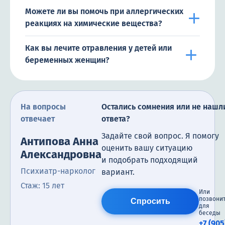
Можете ли вы помочь при аллергических
реакциях на химические вещества?
Как вы лечите отравления у детей или
беременных женщин?
На вопросы
Остались сомнения или не нашл
отвечает
ответа?
Задайте свой вопрос. Я помогу
Антипова Анна
оценить вашу ситуацию
Александровна
и подобрать подходящий
Психиатр-нарколог
вариант.
Стаж: 15 лет
Или
позвони
Спросить
для
беседы
+7 (905